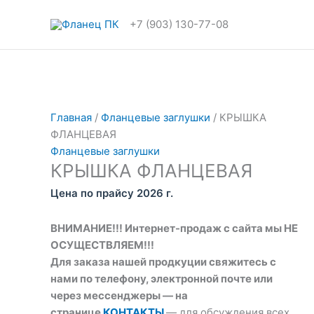
Перейти
Количество
к
товара
+7 (903) 130-77-08
содержимому
КРЫШКА
ФЛАНЦЕВАЯ
Главная
/
Фланцевые заглушки
/ КРЫШКА
ФЛАНЦЕВАЯ
Фланцевые заглушки
КРЫШКА ФЛАНЦЕВАЯ
Цена по прайсу 2026 г.
ВНИМАНИЕ!!! Интернет-продаж с сайта мы НЕ
ОСУЩЕСТВЛЯЕМ!!!
Для заказа нашей продкуции свяжитесь с
нами по телефону, электронной почте или
через мессенджеры — на
странице
КОНТАКТЫ
— для обсуждения всех