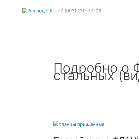
Перейти
к
+7 (903) 130-77-08
содержимому
Подробно о
стальных (ви
Подробно
про
ФЛАНЦЫ