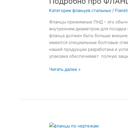
Подробно про ФЛА
ПРИЖИМНЫЕ
Категории фланцев стальных
/
Flane
Фланцы прижимные ПНД – это обычн
внутренним диаметром для посадки н
фланца должен быть больше внешнег
имеются специальные болтовые отве
нашей продукции разработана и усп
упаковка обеспечивает полную защи
Читать далее »
Подробно