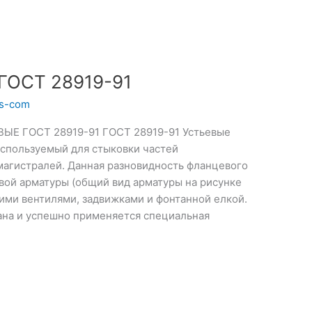
ОСТ 28919-91
ts-com
ЫЕ ГОСТ 28919-91 ГОСТ 28919-91 Устьевые
используемый для стыковки частей
магистралей. Данная разновидность фланцевого
вой арматуры (общий вид арматуры на рисунке
ими вентилями, задвижками и фонтанной елкой.
ана и успешно применяется специальная